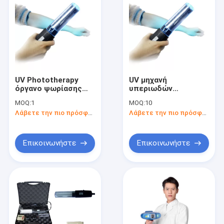
UV Phototherapy
UV μηχανή
όργανο ψωρίασης
υπεριωδών
UVB
λαμπτήρων 200v Uvb
MOQ:
1
MOQ:
10
Phototherapy
Λάβετε την πιο πρόσφατη τιμή
Λάβετε την πιο πρόσφατη τιμή
ψωρίασης Vitiligo
Επικοινωνήστε
Επικοινωνήστε