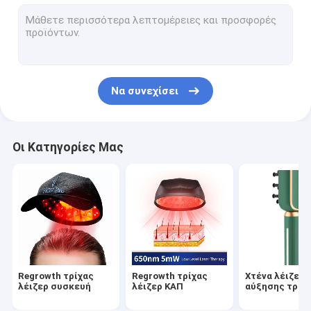
Κολπική αναζωογόνηση RF
Υπερηχητική μηχανή δημιουργίας κοιλότητας
Θρεπτικό διάλυμα τρίχας
Να συνεχίσει
Συσκευές επεξεργασίας ακμής
Οι Κατηγορίες Μας
Regrowth τρίχας
Regrowth τρίχας
Χτένα λέιζερ
λέιζερ συσκευή
λέιζερ ΚΑΠ
αύξησης τρίχ