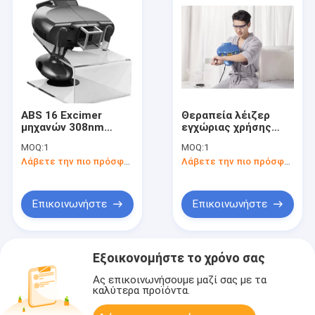
ABS 16 Excimer
Θεραπεία λέιζερ
μηχανών 308nm
εγχώριας χρήσης
Vitiligo Phototherapy
FDA για την ψωρίαση
MOQ:
1
MOQ:
1
τ.εκ. λέιζερ
μηχανών 308nm
Λάβετε την πιο πρόσφατη τιμή
Λάβετε την πιο πρόσφατη τιμή
Vitiligo Phototherapy
Επικοινωνήστε
Επικοινωνήστε
Εξοικονομήστε το χρόνο σας
Ας επικοινωνήσουμε μαζί σας με τα
καλύτερα προϊόντα.