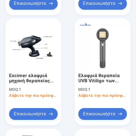
Επικοινωνήστε
Επικοινωνήστε
Excimer ελαφριά
Ελαφριά θεραπεία
μηχανή θεραπείας
UVB Vitiligo των
9.2kg Vitiligo
οδηγήσεων μηχανών
MOQ:
1
MOQ:
1
Phototherapy Xtrac
308nm Vitiligo
Λάβετε την πιο πρόσφατη τιμή
Λάβετε την πιο πρόσφατη τιμή
Phototherapy
ψωρίασης στο σπίτι
Επικοινωνήστε
Επικοινωνήστε