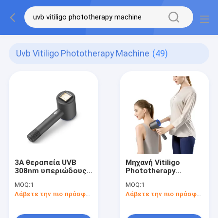
Uvb Vitiligo Phototherapy Machine
(49)
3A θεραπεία UVB
Μηχανή Vitiligo
308nm υπεριώδους
Phototherapy
φωτός μηχανών
οδηγήσεων
MOQ:
1
MOQ:
1
Vitiligo Phototherapy
Λάβετε την πιο πρόσφατη τιμή
Λάβετε την πιο πρόσφατη τιμή
ψωρίασης