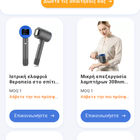
Δώστε τις απαιτήσεις σας
Ιατρική ελαφριά
Μικρή επεξεργασία
θεραπεία στο σπίτι
λαμπτήρων 308nm
Vitiligo Uvb μηχανών
Vitiligo των
MOQ:
1
MOQ:
1
Vitiligo Phototherapy
οδηγήσεων μηχανών
Λάβετε την πιο πρόσφατη τιμή
Λάβετε την πιο πρόσφατη τιμή
οθόνης
Vitiligo Phototherapy
Επικοινωνήστε
Επικοινωνήστε